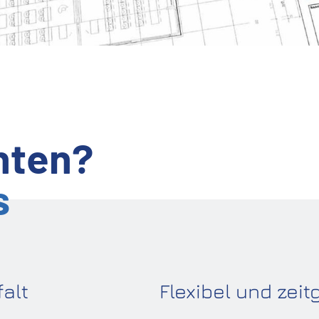
hten?
s
falt
Flexibel und zei