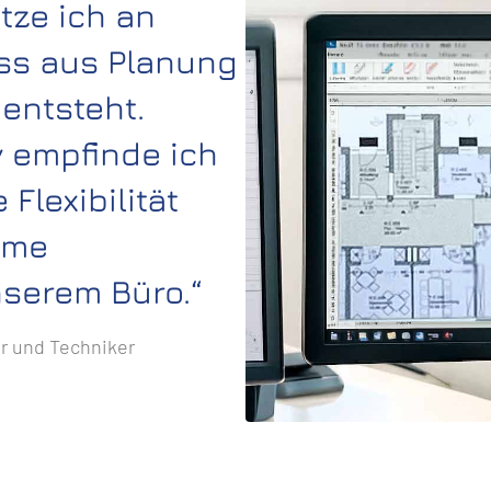
tze ich an
ss aus Planung
 entsteht.
v empfinde ich
 Flexibilität
hme
nserem Büro.“
r und Techniker