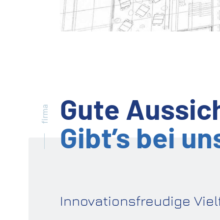
Gute Aussic
firma
Gibt’s bei un
Innovationsfreudige Viel